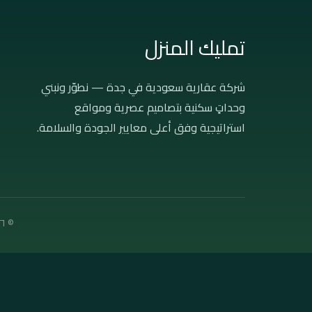
تمليك المنزل
شركة عقارية سعودية في جدة — نطوّر ونبني
وحداتٍ سكنية بتصاميم عصرية ومواقع
استراتيجية وفق أعلى معايير الجودة والسلامة.
© ٢٠٢٦ تمليك المنزل العقارية — جميع الحقوق محفوظة · جدة، المملكة العربية السعودية