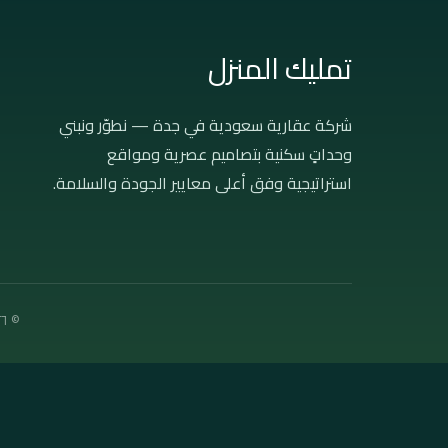
تمليك المنزل
شركة عقارية سعودية في جدة — نطوّر ونبني
وحداتٍ سكنية بتصاميم عصرية ومواقع
استراتيجية وفق أعلى معايير الجودة والسلامة.
© ٢٠٢٦ تمليك المنزل العقارية — جميع الحقوق محفوظة · جدة، المملكة العربية السعودية