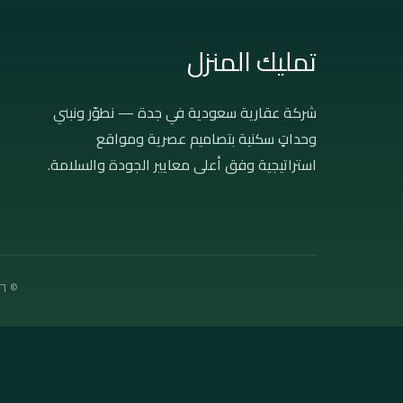
تمليك المنزل
شركة عقارية سعودية في جدة — نطوّر ونبني
وحداتٍ سكنية بتصاميم عصرية ومواقع
استراتيجية وفق أعلى معايير الجودة والسلامة.
© ٢٠٢٦ تمليك المنزل العقارية — جميع الحقوق محفوظة · جدة، المملكة العربية السعودية