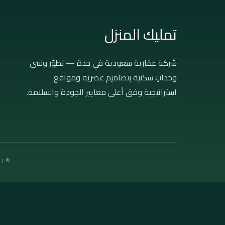
تمليك المنزل
شركة عقارية سعودية في جدة — نطوّر ونبني
وحداتٍ سكنية بتصاميم عصرية ومواقع
استراتيجية وفق أعلى معايير الجودة والسلامة.
© ٢٠٢٦ تمليك المنزل العقارية — جميع الحقوق محفوظة · جدة، المملكة العربية السعودية