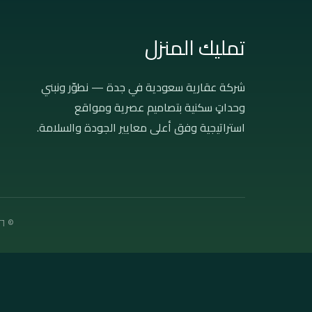
تمليك المنزل
شركة عقارية سعودية في جدة — نطوّر ونبني
وحداتٍ سكنية بتصاميم عصرية ومواقع
استراتيجية وفق أعلى معايير الجودة والسلامة.
© ٢٠٢٦ تمليك المنزل العقارية — جميع الحقوق محفوظة · جدة، المملكة العربية السعودية